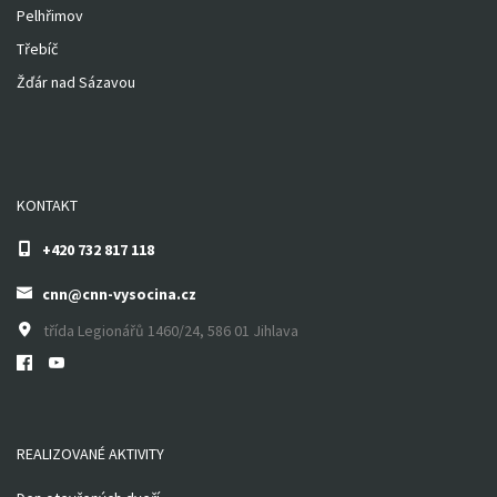
Pelhřimov
Třebíč
Žďár nad Sázavou
KONTAKT
+420 732 817 118
cnn@cnn-vysocina.cz
třída Legionářů 1460/24, 586 01 Jihlava
REALIZOVANÉ AKTIVITY