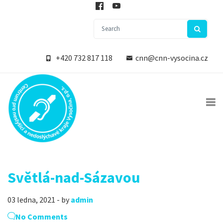
+420 732 817 118
cnn@cnn-vysocina.cz
Světlá-nad-Sázavou
03 ledna, 2021 - by
admin
No Comments