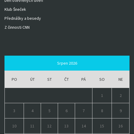
Den otevřených dveří
Klub Šneček
Přednášky a besedy
Z činnosti CNN
Srpen 2026
PO
ÚT
ST
ČT
PÁ
SO
NE
1
2
3
4
5
6
7
8
9
10
11
12
13
14
15
16