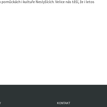
omůckách i kultuře Neslyšících. Velice nás těší, že i letos
Y
KONTAKT