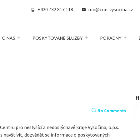
+420 732 817 118
cnn@cnn-vysocina.cz
O NÁS
POSKYTOVANÉ SLUŽBY
PORADNY
H
No Comments
 Centru pro neslyšící a nedoslýchavé kraje Vysočina, o.p.s.
navštívit, dozvědět se informace o poskytovaných