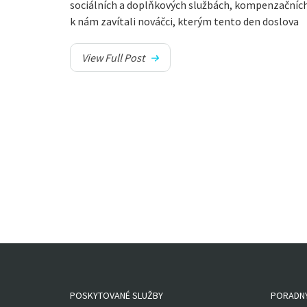
sociálních a doplňkových službách, kompenzačních p
k nám zavítali nováčci, kterým tento den doslova
View Full Post
POSKYTOVANÉ SLUŽBY
PORADN