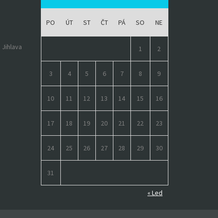
PO
ÚT
ST
ČT
PÁ
SO
NE
 Jihlava
1
2
3
4
5
6
7
8
9
10
11
12
13
14
15
16
17
18
19
20
21
22
23
24
25
26
27
28
29
30
31
« Led