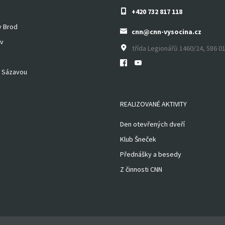
+420 732 817 118
v Brod
cnn@cnn-vysocina.cz
v
třída Legionářů 1460/24, 586 01
 Sázavou
REALIZOVANÉ AKTIVITY
Den otevřených dveří
Klub Šneček
Přednášky a besedy
Z činnosti CNN