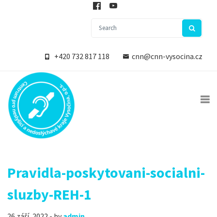
+420 732 817 118
cnn@cnn-vysocina.cz
Pravidla-poskytovani-socialni-
sluzby-REH-1
26 září, 2022 - by
admin