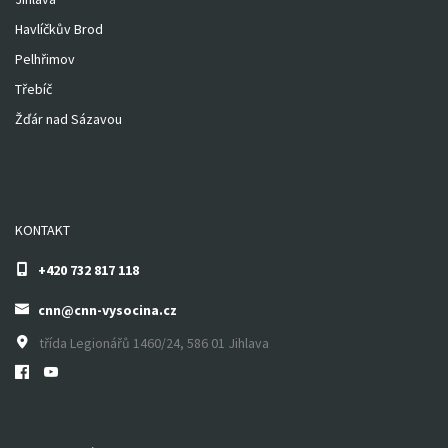
Havlíčkův Brod
Pelhřimov
Třebíč
Žďár nad Sázavou
KONTAKT
+420 732 817 118
cnn@cnn-vysocina.cz
třída Legionářů 1460/24, 586 01 Jihlava