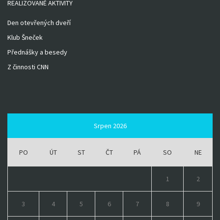
REALIZOVANÉ AKTIVITY
Den otevřených dveří
Klub Šneček
Přednášky a besedy
Z činnosti CNN
Srpen 2026
PO
ÚT
ST
ČT
PÁ
SO
NE
1
2
3
4
5
6
7
8
9