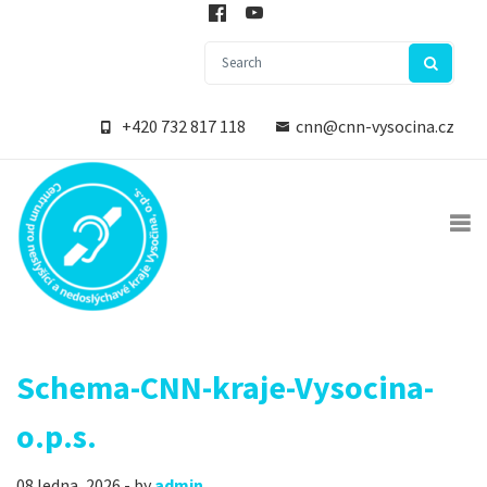
+420 732 817 118
cnn@cnn-vysocina.cz
Schema-CNN-kraje-Vysocina-
o.p.s.
08 ledna, 2026 - by
admin