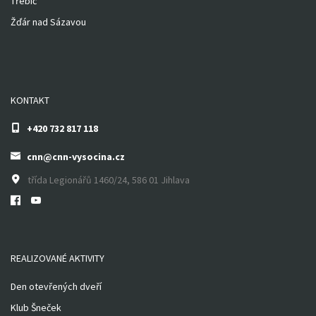
Třebíč
Žďár nad Sázavou
KONTAKT
+420 732 817 118
cnn@cnn-vysocina.cz
třída Legionářů 1460/24, 586 01 Jihlava
REALIZOVANÉ AKTIVITY
Den otevřených dveří
Klub Šneček