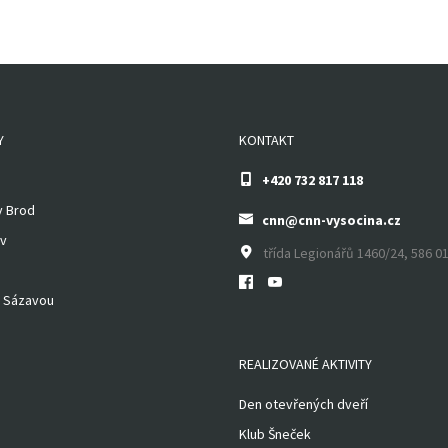
Y
KONTAKT
+420 732 817 118
v Brod
cnn@cnn-vysocina.cz
v
třída Legionářů 1460/24, 586 01
 Sázavou
REALIZOVANÉ AKTIVITY
Den otevřených dveří
Klub Šneček