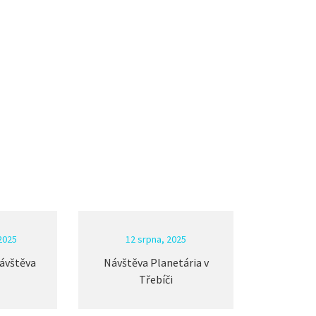
2025
12 srpna, 2025
09 
ávštěva
Návštěva Planetária v
Bezpečn
Třebíči