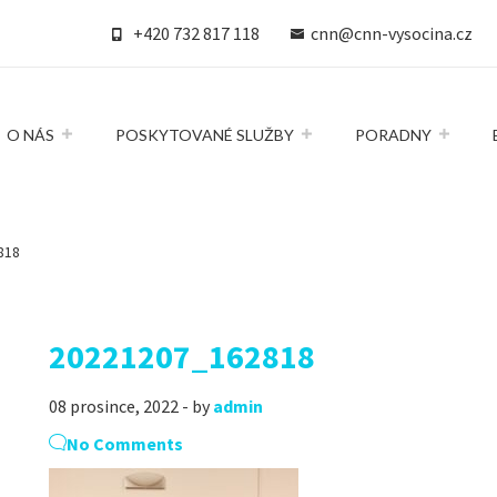
+420 732 817 118
cnn@cnn-vysocina.cz
O NÁS
POSKYTOVANÉ SLUŽBY
PORADNY
818
20221207_162818
08 prosince, 2022 - by
admin
No Comments