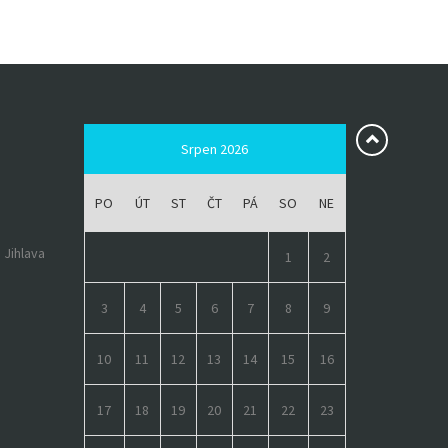
Srpen 2026
PO
ÚT
ST
ČT
PÁ
SO
NE
 Jihlava
1
2
3
4
5
6
7
8
9
10
11
12
13
14
15
16
17
18
19
20
21
22
23