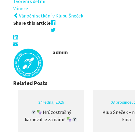
Tvoření s dětmi
Vánoce
Vánoční setkání v Klubu Šneček
Share this article
admin
Related Posts
24 ledna, 2026
03 prosince, 
Hrůzostrašný
Klub Šneček – n
karneval je za námi!
kina