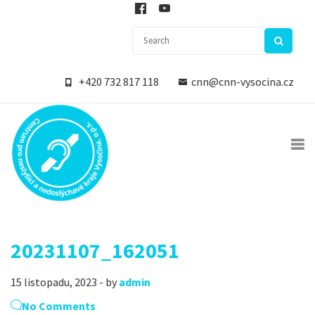
+420 732 817 118
cnn@cnn-vysocina.cz
20231107_162051
15 listopadu, 2023 - by
admin
No Comments