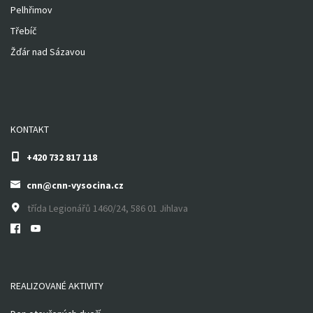
Pelhřimov
Třebíč
Žďár nad Sázavou
KONTAKT
+420 732 817 118
cnn@cnn-vysocina.cz
třída Legionářů 1460/24, 586 01 Jihlava
REALIZOVANÉ AKTIVITY