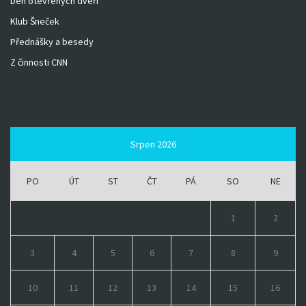
Den otevřených dveří
Klub Šneček
Přednášky a besedy
Z činnosti CNN
Srpen 2026
PO
ÚT
ST
ČT
PÁ
SO
NE
1
2
3
4
5
6
7
8
9
10
11
12
13
14
15
16